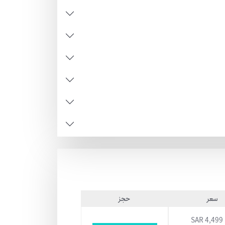
سعر
حجز
4,499 SAR