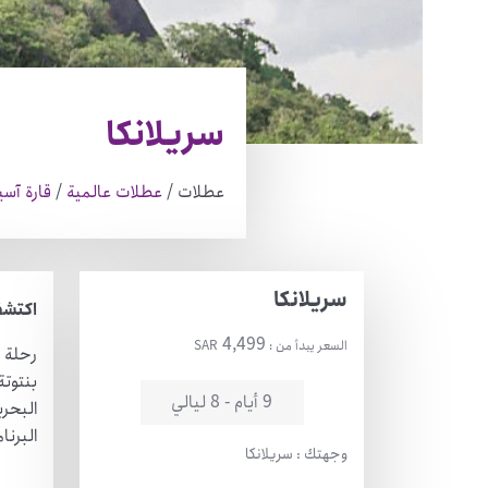
سريلانكا
عطلات /
عطلات عالمية
/
قارة آسي
سريلانكا
اكتشف
4,499
السعر يبدأ من :
SAR
رحلة 
بنتوتة
9 أيام - 8 ليالي
البحري
البرنا
وجهتك : سريلانكا