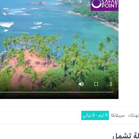
هتك:
سريلانكا
9 أيام - 8 ليالي
ة تشمل