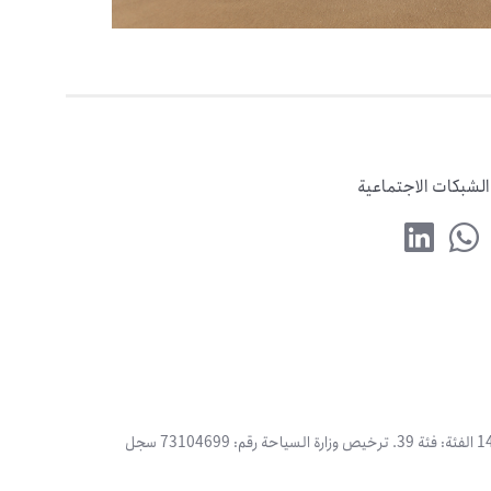
الشبكات الاجتماعية
وكالة باسم بن يوسف بن عبدرب النبي الشافعي للسفر والسياحة المالكة للعلامة : سفر بوينت المسجلة في وزارة التجارة السعودية برقم :1444043463 الفئة: فئة 39. ترخيص وزارة السياحة رقم: 73104699 سجل